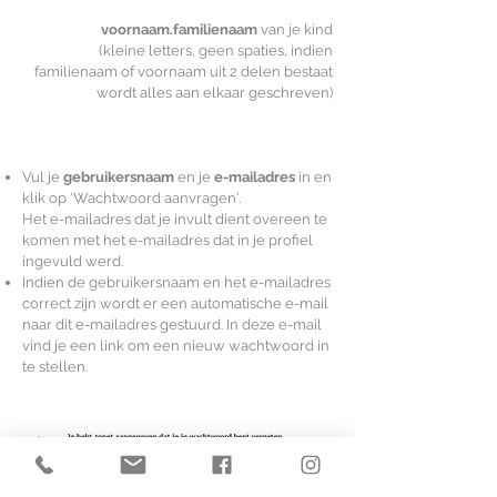
voornaam.familienaam
van je kind
(kleine letters, geen spaties, indien
familienaam of voornaam uit 2 delen bestaat
wordt alles aan elkaar geschreven)
Vul je
gebruikersnaam
en je
e-mailadres
in en
klik op 'Wachtwoord aanvragen'.
Het e-mailadres dat je invult dient overeen te
komen met het e-mailadres dat in je profiel
ingevuld werd.
Indien de gebruikersnaam en het e-mailadres
correct zijn wordt er een automatische e-mail
naar dit e-mailadres gestuurd. In deze e-mail
vind je een link om een nieuw wachtwoord in
te stellen.
Het nieuwe wachtwoord moet aan de
gevraagde voorwaarden voldoen. Ter