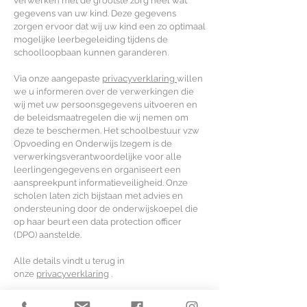
verwerken met de grootste zorg heel wat
gegevens van uw kind. Deze gegevens
zorgen ervoor dat wij uw kind een zo optimaal
mogelijke leerbegeleiding tijdens de
schoolloopbaan kunnen garanderen.
Via onze aangepaste
privacyverklaring
willen
we u informeren over de verwerkingen die
wij met uw persoonsgegevens uitvoeren en
de beleidsmaatregelen die wij nemen om
deze te beschermen. Het schoolbestuur vzw
Opvoeding en Onderwijs Izegem is de
verwerkingsverantwoordelijke voor alle
leerlingengegevens en organiseert een
aanspreekpunt informatieveiligheid. Onze
scholen laten zich bijstaan met advies en
ondersteuning door de onderwijskoepel die
op haar beurt een data protection officer
(DPO) aanstelde.
Alle details vindt u terug in
onze
privacyverklaring
.
Heeft u vragen over uw privacy? Stel ze ons